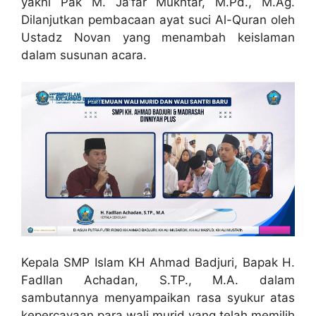
yakni Pak M. Ja’far Mukhtar, M.Pd., M.Ag.
Dilanjutkan pembacaan ayat suci Al-Quran oleh
Ustadz Novan yang menambah keislaman
dalam susunan acara.
Kepala SMP Islam KH Ahmad Badjuri, Bapak H.
Fadllan Achadan, S.TP., M.A. dalam
sambutannya menyampaikan rasa syukur atas
kepercayaan para wali murid yang telah memilih