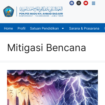
Home
Profil
Satuan Pendidikan
Sarana & Prasarana
Mitigasi Bencana