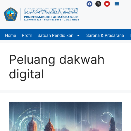
Home
Profil
Satuan Pendidikan
Sarana & Prasarana
Peluang dakwah
digital