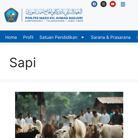
Home
Profil
Satuan Pendidikan
Sarana & Prasarana
Sapi