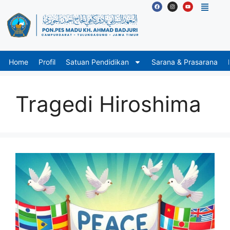
Home
Profil
Satuan Pendidikan
Sarana & Prasarana
Tragedi Hiroshima