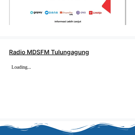
Radio MDSFM Tulungagung