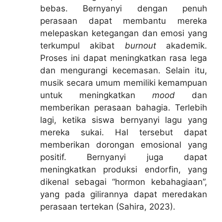
bebas. Bernyanyi dengan penuh
perasaan dapat membantu mereka
melepaskan ketegangan dan emosi yang
terkumpul akibat
burnout
akademik.
Proses ini dapat meningkatkan rasa lega
dan mengurangi kecemasan. Selain itu,
musik secara umum memiliki kemampuan
untuk meningkatkan
mood
dan
memberikan perasaan bahagia. Terlebih
lagi, ketika siswa bernyanyi lagu yang
mereka sukai. Hal tersebut dapat
memberikan dorongan emosional yang
positif. Bernyanyi juga dapat
meningkatkan produksi endorfin, yang
dikenal sebagai “hormon kebahagiaan”,
yang pada gilirannya dapat meredakan
perasaan tertekan (Sahira, 2023).