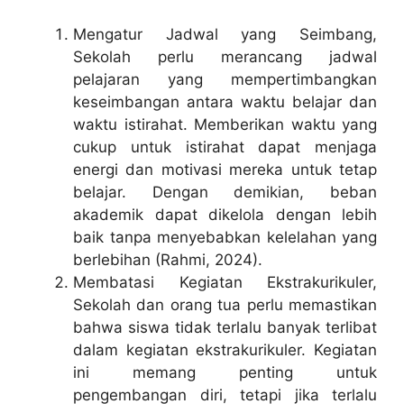
Mengatur Jadwal yang Seimbang,
Sekolah perlu merancang jadwal
pelajaran yang mempertimbangkan
keseimbangan antara waktu belajar dan
waktu istirahat. Memberikan waktu yang
cukup untuk istirahat dapat menjaga
energi dan motivasi mereka untuk tetap
belajar. Dengan demikian, beban
akademik dapat dikelola dengan lebih
baik tanpa menyebabkan kelelahan yang
berlebihan (Rahmi, 2024).
Membatasi Kegiatan Ekstrakurikuler,
Sekolah dan orang tua perlu memastikan
bahwa siswa tidak terlalu banyak terlibat
dalam kegiatan ekstrakurikuler. Kegiatan
ini memang penting untuk
pengembangan diri, tetapi jika terlalu