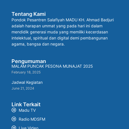
Tentang Kami
Pondok Pesantren Salafiyah MADU KH. Ahmad Badjuri
adalah harapan ummat yang pada hari ini dalam
mendidik generasi muda yang memiliki kecerdasan
intelektual, spiritual dan digital demi pembangunan
agama, bangsa dan negara.
Pengumuman
MALAM PUNCAK PESONA MUNAJAT 2025
February 18, 2025
Jadwal Kegiatan
June 21, 2024
Link Terkait
Madu TV
Radio MDSFM
Live Video