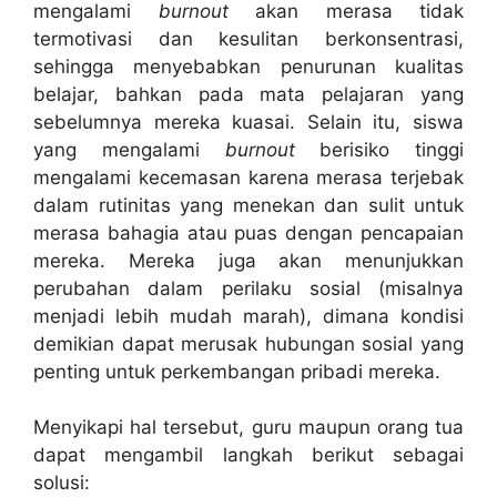
mengalami
burnout
akan merasa tidak
termotivasi dan kesulitan berkonsentrasi,
sehingga menyebabkan penurunan kualitas
belajar, bahkan pada mata pelajaran yang
sebelumnya mereka kuasai. Selain itu, siswa
yang mengalami
burnout
berisiko tinggi
mengalami kecemasan karena merasa terjebak
dalam rutinitas yang menekan dan sulit untuk
merasa bahagia atau puas dengan pencapaian
mereka. Mereka juga akan menunjukkan
perubahan dalam perilaku sosial (misalnya
menjadi lebih mudah marah), dimana kondisi
demikian dapat merusak hubungan sosial yang
penting untuk perkembangan pribadi mereka.
Menyikapi hal tersebut, guru maupun orang tua
dapat mengambil langkah berikut sebagai
solusi: