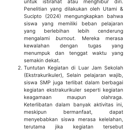
untuk istirahat atau menghibur diri.
Penelitian yang dilakukan oleh Utami &
Sucipto (2024) mengungkapkan bahwa
siswa yang memiliki beban pelajaran
yang berlebihan lebih cenderung
mengalami
burnout
. Mereka merasa
kewalahan dengan tugas yang
menumpuk dan tenggat waktu yang
semakin dekat.
Tuntutan Kegiatan di Luar Jam Sekolah
(Ekstrakurikuler), Selain pelajaran wajib,
siswa SMP juga terlibat dalam berbagai
kegiatan ekstrakurikuler seperti kegiatan
keagamaan maupun olahraga.
Keterlibatan dalam banyak aktivitas ini,
meskipun bermanfaat, dapat
menyebabkan siswa merasa kelelahan,
terutama jika kegiatan tersebut