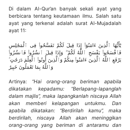
Di dalam Al-Qur’an banyak sekali ayat yang
berbicara tentang keutamaan ilmu. Salah satu
ayat yang terkenal adalah surat Al-Mujadalah
ayat 11:
يَٰٓأَيُّهَا ٱلَّذِينَ ءَامَنُوٓا۟ إِذَا قِيلَ لَكُمْ تَفَسَّحُوا۟ فِى ٱلْمَجَٰلِسِ
فَٱفْسَحُوا۟ يَفْسَحِ ٱللَّهُ لَكُمْ ۖ وَإِذَا قِيلَ ٱنشُزُوا۟ فَٱنشُزُوا۟
يَرْفَعِ ٱللَّهُ ٱلَّذِينَ ءَامَنُوا۟ مِنكُمْ وَٱلَّذِينَ أُوتُوا۟ ٱلْعِلْمَ دَرَجَٰتٍ ۚ
وَٱللَّهُ بِمَا تَعْمَلُونَ خَبِيرٌ
Artinya:
“Hai orang-orang beriman apabila
dikatakan kepadamu: “Berlapang-lapanglah
dalam majlis”, maka lapangkanlah niscaya Allah
akan memberi kelapangan untukmu. Dan
apabila dikatakan: “Berdirilah kamu”, maka
berdirilah, niscaya Allah akan meninggikan
orang-orang yang beriman di antaramu dan