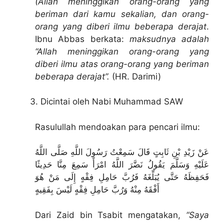
(Allah meninggikan orang-orang yang
beriman dari kamu sekalian, dan orang-
orang yang diberi ilmu beberapa derajat
.
Ibnu Abbas berkata:
maksudnya adalah
“Allah meninggikan orang-orang yang
diberi ilmu atas orang-orang yang beriman
beberapa derajat”.
(HR. Darimi)
Dicintai oleh Nabi Muhammad SAW
Rasulullah mendoakan para pencari ilmu:
عَنْ زَيْدِ بْنِ ثَابِتٍ قَالَ سَمِعْتُ رَسُولَ اللَّهِ صَلَّى اللَّهُ
عَلَيْهِ وَسَلَّمَ يَقُولُ نَضَّرَ اللَّهُ امْرَأً سَمِعَ مِنَّا حَدِيثًا
فَحَفِظَهُ حَتَّى يُبَلِّغَهُ فَرُبَّ حَامِلِ فِقْهٍ إِلَى مَنْ هُوَ
أَفْقَهُ مِنْهُ وَرُبَّ حَامِلِ فِقْهٍ لَيْسَ بِفَقِيهٍ
Dari Zaid bin Tsabit mengatakan,
“Saya