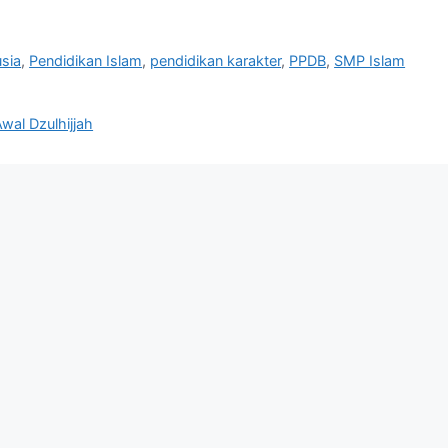
sia
,
Pendidikan Islam
,
pendidikan karakter
,
PPDB
,
SMP Islam
wal Dzulhijjah