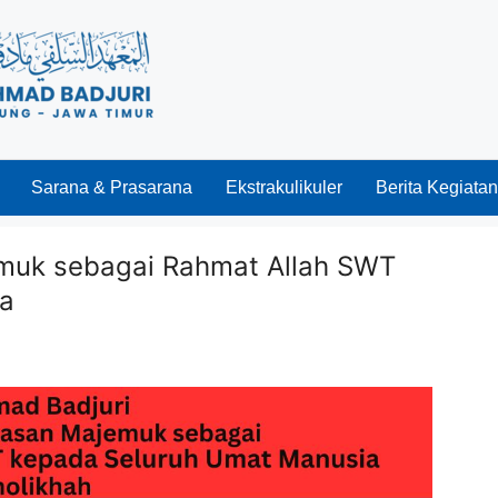
Sarana & Prasarana
Ekstrakulikuler
Berita Kegiatan
uk sebagai Rahmat Allah SWT
ia